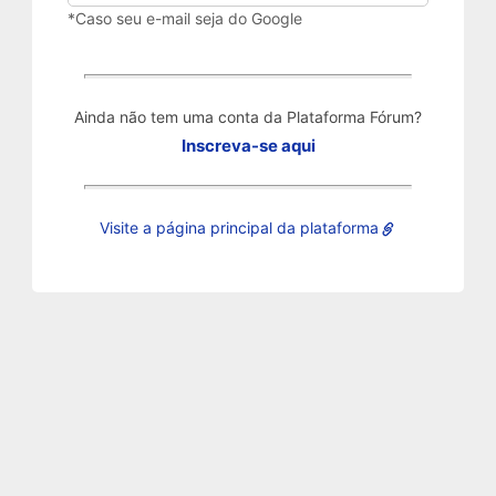
*Caso seu e-mail seja do Google
Ainda não tem uma conta da Plataforma Fórum?
Inscreva-se aqui
Visite a página principal da plataforma