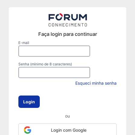
Faça login para continuar
E-mail
Senha (mínimo de 8 caracteres)
Esqueci minha senha
Login
ou
Login com Google